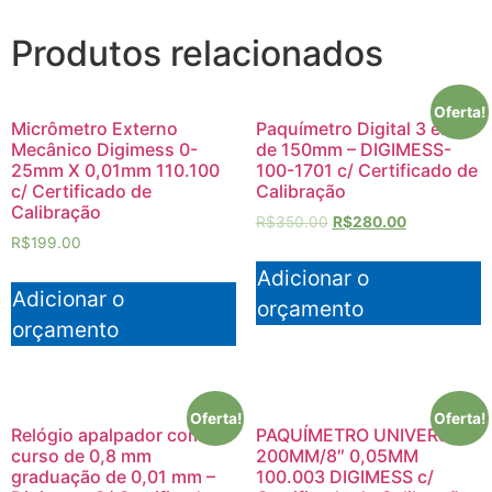
Produtos relacionados
Oferta!
Micrômetro Externo
Paquímetro Digital 3 em 1
Mecânico Digimess 0-
de 150mm – DIGIMESS-
25mm X 0,01mm 110.100
100-1701 c/ Certificado de
c/ Certificado de
Calibração
Calibração
R$
350.00
R$
280.00
R$
199.00
Adicionar o
Adicionar o
orçamento
orçamento
Oferta!
Oferta!
Relógio apalpador com
PAQUÍMETRO UNIVERSAL
curso de 0,8 mm
200MM/8″ 0,05MM
graduação de 0,01 mm –
100.003 DIGIMESS c/